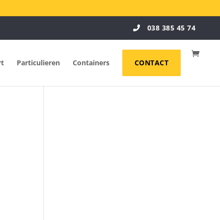
038 385 45 74
rt
Particulieren
Containers
CONTACT