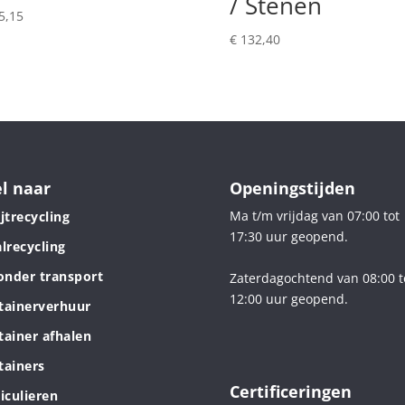
/ Stenen
5,15
€
132,40
l naar
Openingstijden
Ma t/m vrijdag van 07:00 tot
jtrecycling
17:30 uur geopend.
lrecycling
zonder transport
Zaterdagochtend van 08:00 t
12:00 uur geopend.
tainerverhuur
tainer afhalen
tainers
Certificeringen
iculieren