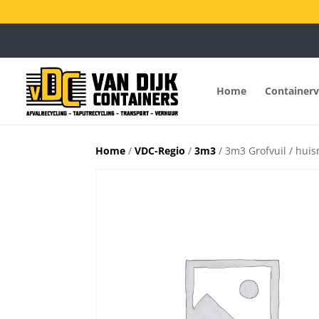
Home
Container
Home
/
VDC-Regio
/
3m3
/ 3m3 Grofvuil / huis