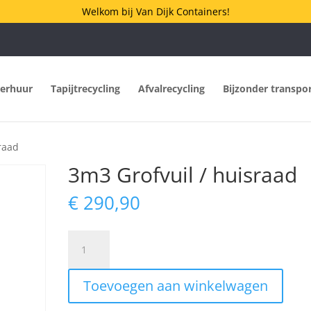
Welkom bij Van Dijk Containers!
verhuur
Tapijtrecycling
Afvalrecycling
Bijzonder transpo
raad
3m3 Grofvuil / huisraad
€
290,90
3m3
Grofvuil
/
Toevoegen aan winkelwagen
huisraad
aantal