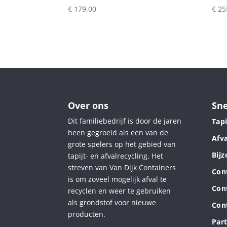
€
179,00
€
25
Over ons
Sne
Dit familiebedrijf is door de jaren
Tapi
heen gegroeid als een van de
Afva
grote spelers op het gebied van
Bij
tapijt- en afvalrecycling. Het
streven van Van Dijk Containers
Con
is om zoveel mogelijk afval te
Con
recyclen en weer te gebruiken
als grondstof voor nieuwe
Con
producten.
Part