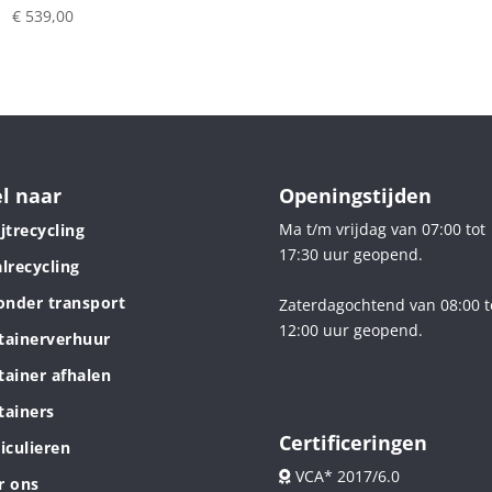
€
539,00
l naar
Openingstijden
Ma t/m vrijdag van 07:00 tot
jtrecycling
17:30 uur geopend.
lrecycling
zonder transport
Zaterdagochtend van 08:00 t
12:00 uur geopend.
tainerverhuur
tainer afhalen
tainers
Certificeringen
iculieren
VCA* 2017/6.0
r ons