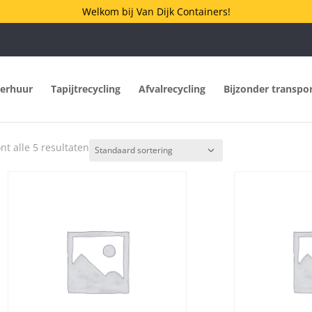
Welkom bij Van Dijk Containers!
verhuur
Tapijtrecycling
Afvalrecycling
Bijzonder transpo
nt alle 5 resultaten