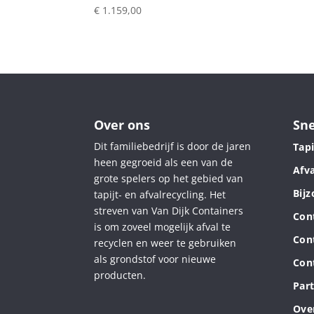
€
1.159,00
Over ons
Sne
Dit familiebedrijf is door de jaren
Tapi
heen gegroeid als een van de
Afva
grote spelers op het gebied van
Bij
tapijt- en afvalrecycling. Het
streven van Van Dijk Containers
Con
is om zoveel mogelijk afval te
Con
recyclen en weer te gebruiken
als grondstof voor nieuwe
Con
producten.
Part
Ove