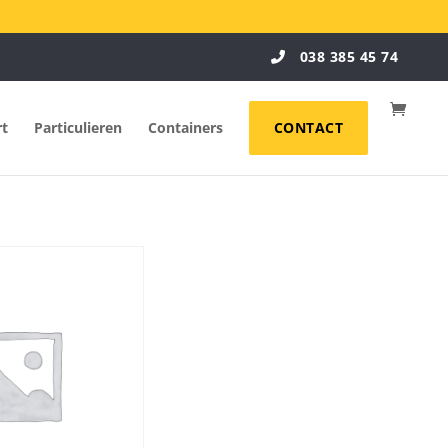
038 385 45 74
rt
Particulieren
Containers
CONTACT