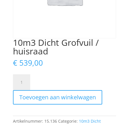
10m3 Dicht Grofvuil /
huisraad
€
539,00
10m3
Dicht
Grofvuil
Toevoegen aan winkelwagen
/
huisraad
aantal
Artikelnummer:
15.136
Categorie:
10m3 Dicht